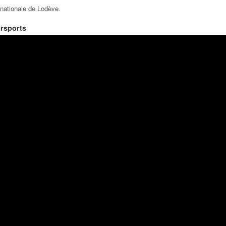
nationale de Lodève
.
orsports