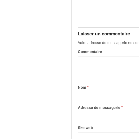
C
,
d
u
c
h
Laisser un commentaire
a
Votre adresse de messagerie ne ser
m
Commentaire
p
i
o
n
n
a
Nom
*
t
e
t
Adresse de messagerie
*
d
e
l
Site web
a
c