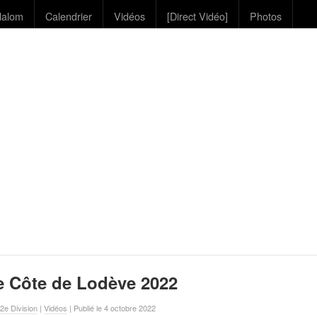
lalom
Calendrier
Vidéos
[Direct Vidéo]
Photos
e Côte de Lodève 2022
2e Division
|
Vidéos
| Publié le 4 octobre 2022