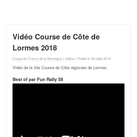
r
a
l
l
y
e
Vidéo Course de Côte de
:
N
Lormes 2018
e
w
Coupe de France de la Montagne
|
Vidéos
| Publié le 26 juillet 2018
s
Vidéo de la 33e Course de Côte régionale de Lormes
.
,
r
Best of par Fun Rally 58
é
s
u
l
t
a
t
s
,