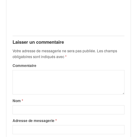
q
u
e
r
a
l
l
Laisser un commentaire
y
Votre adresse de messagerie ne sera pas publiée.
Les champs
e
obligatoires sont indiqués avec
*
d
Commentaire
u
W
R
C
,
d
Nom
*
e
l
'
Adresse de messagerie
*
E
R