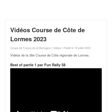
r
a
l
l
y
e
Vidéos Course de Côte de
:
N
Lormes 2023
e
w
Coupe de France de la Montagne
|
Vidéos
| Publié le 19 juillet 2023
s
Vidéos de la 36e Course de Côte régionale de Lormes
.
,
r
Best of partie 1 par Fun Rally 58
é
s
u
l
t
a
t
s
,