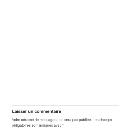
q
u
e
r
a
l
l
y
e
d
u
W
R
C
,
d
e
l
Laisser un commentaire
'
E
Votre adresse de messagerie ne sera pas publiée.
Les champs
R
obligatoires sont indiqués avec
*