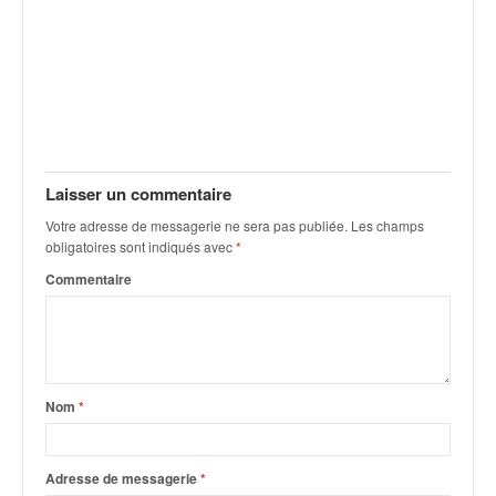
C
,
d
u
c
h
a
m
p
Laisser un commentaire
i
Votre adresse de messagerie ne sera pas publiée.
Les champs
o
obligatoires sont indiqués avec
*
n
n
Commentaire
a
t
e
t
d
Nom
*
e
l
a
Adresse de messagerie
*
c