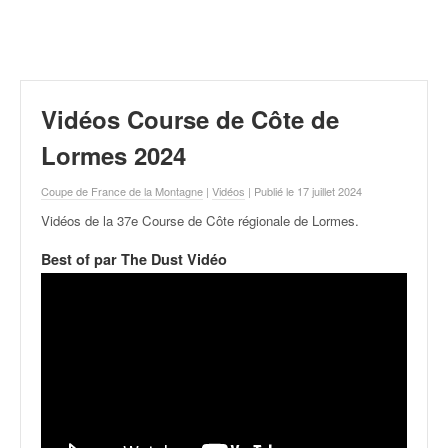
r
a
l
l
y
e
Vidéos Course de Côte de
:
N
Lormes 2024
e
w
Coupe de France de la Montagne
|
Vidéos
| Publié le 17 juillet 2024
s
Vidéos de la 37e Course de Côte régionale de Lormes
.
,
r
Best of par The Dust Vidéo
é
s
u
l
t
a
t
s
,