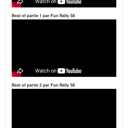
v
i
Best of partie 1 par Fun Rally 58
d
é
o
s
e
t
p
h
o
t
o
s
Best of partie 2 par Fun Rally 58
p
o
u
r
c
h
a