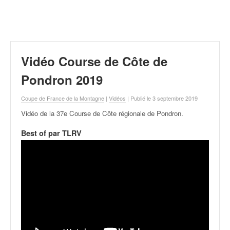
r
a
l
l
y
e
Vidéo Course de Côte de
:
N
Pondron 2019
e
w
Coupe de France de la Montagne
|
Vidéos
| Publié le 3 septembre 2019
s
Vidéo de la 37e Course de Côte régionale de Pondron
.
,
r
Best of par TLRV
é
s
u
l
t
a
t
s
,