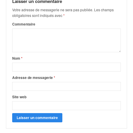
C
Laisser un commentaire
,
Votre adresse de messagerie ne sera pas publiée.
Les champs
d
obligatoires sont indiqués avec
*
u
Commentaire
c
h
a
m
p
i
Nom
*
o
n
n
Adresse de messagerie
*
a
t
e
Site web
t
d
e
l
a
c