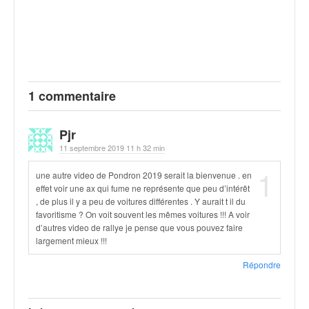
q
u
e
r
a
l
l
1 commentaire
y
e
Pjr
d
11 septembre 2019 11 h 32 min
u
W
1
une autre video de Pondron 2019 serait la bienvenue . en
R
effet voir une ax qui fume ne représente que peu d’intérêt
C
, de plus il y a peu de voitures différentes . Y aurait t il du
,
favoritisme ? On voit souvent les mêmes voitures !!! A voir
d
d’autres video de rallye je pense que vous pouvez faire
e
largement mieux !!!
l
'
Répondre
E
R