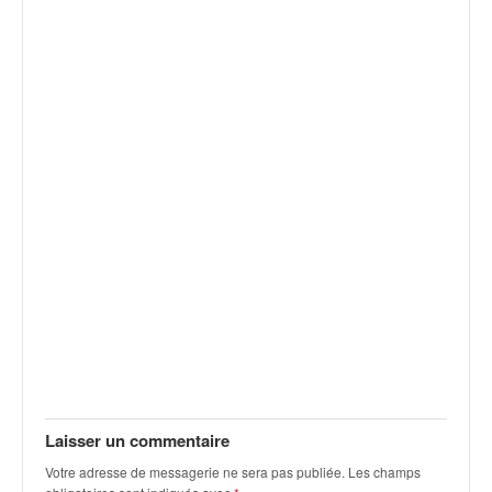
q
u
e
r
a
l
l
y
e
d
u
W
R
C
,
d
e
l
'
Laisser un commentaire
E
R
Votre adresse de messagerie ne sera pas publiée.
Les champs