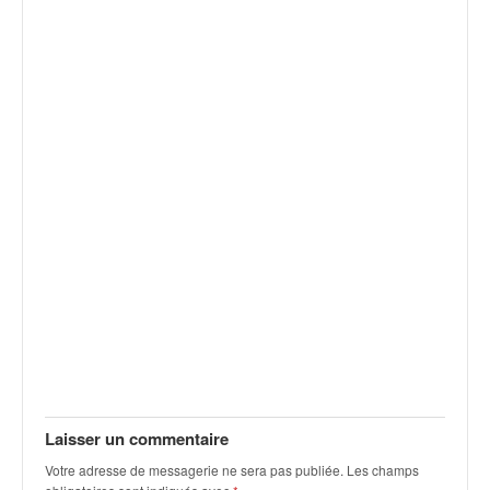
q
u
e
r
a
l
l
y
e
d
u
W
R
C
,
d
e
l
'
Laisser un commentaire
E
R
Votre adresse de messagerie ne sera pas publiée.
Les champs