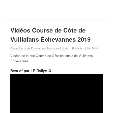
r
a
l
l
y
e
Vidéos Course de Côte de
:
N
Vuillafans Échevannes 2019
e
w
Championnat de France de la Montagne
|
Vidéos
| Publié le 4 juillet 2019
s
Vidéos de la 56e Course de Côte nationale de Vuillafans
,
Échevannes
.
r
é
Best of par LP Rallye13
s
u
l
t
a
t
s
,