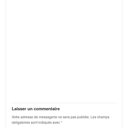
q
u
e
r
a
l
l
y
e
d
u
W
R
C
,
d
e
l
Laisser un commentaire
'
E
Votre adresse de messagerie ne sera pas publiée.
Les champs
R
obligatoires sont indiqués avec
*