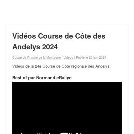
r
a
l
l
y
e
Vidéos Course de Côte des
:
N
Andelys 2024
e
w
Coupe de France de la Montagne
|
Vidéos
| Publié le 26 juin 2024
s
Vidéos de la 24e Course de Côte régionale des Andelys
.
,
r
Best of par NormandieRallye
é
s
u
l
t
a
t
s
,