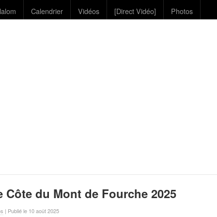
lalom
Calendrier
Vidéos
[Direct Vidéo]
Photos
e Côte du Mont de Fourche 2025
os
| Publié le 10 août 2025