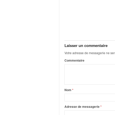
o
u
p
e
d
e
F
r
Laisser un commentaire
a
n
Votre adresse de messagerie ne ser
c
Commentaire
e
e
t
a
u
s
Nom
*
s
i
t
Adresse de messagerie
*
o