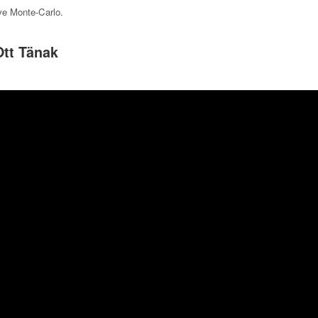
lye Monte-Carlo
.
tt Tänak