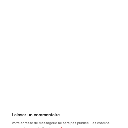
q
u
e
r
a
l
l
y
e
d
u
W
R
C
,
d
e
l
'
Laisser un commentaire
E
R
Votre adresse de messagerie ne sera pas publiée.
Les champs