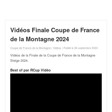
r
a
l
l
y
e
Vidéos Finale Coupe de France
:
N
de la Montagne 2024
e
w
Coupe de France de la Montagne
|
Vidéos
| Publié le 26 septembre 2024
s
Vidéos de la Finale de la Coupe de France de la Montagne
,
Steige 2024
.
r
é
Best of par RCup Vidéo
s
u
l
t
a
t
s
,