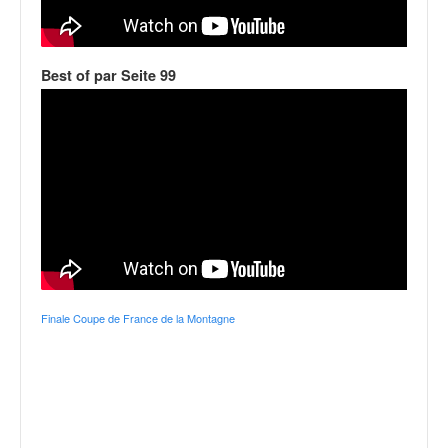
v
i
d
Best of par Seite 99
é
o
s
e
t
p
h
o
t
o
s
p
Finale Coupe de France de la Montagne
o
u
r
c
h
a