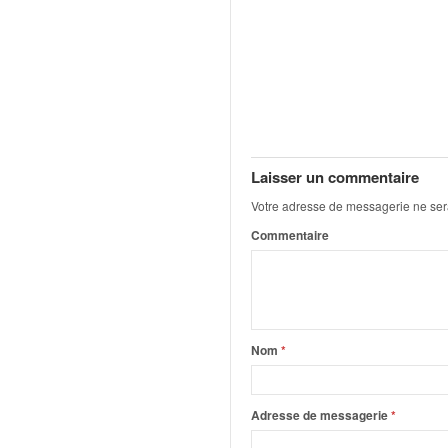
o
u
p
e
d
e
F
r
Laisser un commentaire
a
n
Votre adresse de messagerie ne ser
c
Commentaire
e
e
t
a
u
s
Nom
*
s
i
t
Adresse de messagerie
*
o