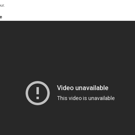
our
.
re