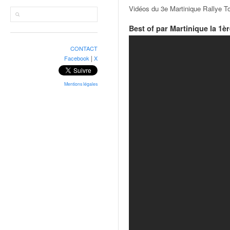
r
Vidéos du 3e Martinique Rallye T
a
l
Best of par Martinique la 1è
l
y
CONTACT
e
|
Facebook
X
:
N
e
Mentions légales
w
s
,
r
é
s
u
l
t
a
t
s
,