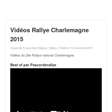
r
a
l
l
y
e
Vidéos Rallye Charlemagne
:
N
2015
e
w
Coupe de France des Rallyes
|
Vidéos
| Publié le 15 novembre 2015
s
Vidéos du 25e Rallye national Charlemagne
.
,
r
Best of par Pascorderallye
é
s
u
l
t
a
t
s
,