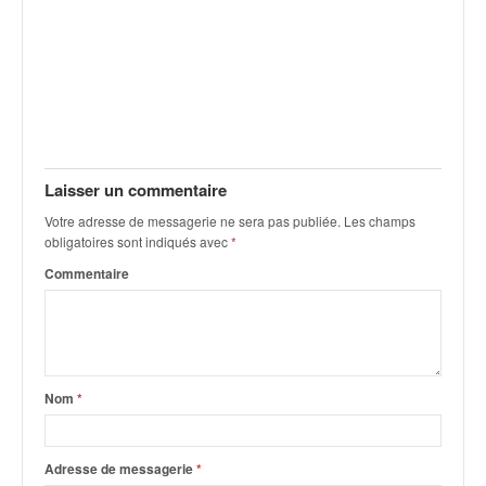
C
,
d
u
c
h
a
m
p
Laisser un commentaire
i
Votre adresse de messagerie ne sera pas publiée.
Les champs
o
obligatoires sont indiqués avec
*
n
n
Commentaire
a
t
e
t
d
Nom
*
e
l
a
Adresse de messagerie
*
c