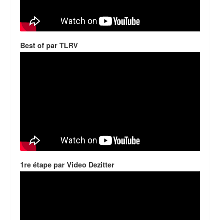
q
u
e
r
a
Best of par TLRV
l
l
y
e
d
u
W
R
C
,
d
1re étape par Video Dezitter
e
l
'
E
R