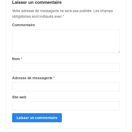
u
Laisser un commentaire
t
Votre adresse de messagerie ne sera pas publiée.
Les champs
e
obligatoires sont indiqués avec
*
l
Commentaire
'
a
c
t
u
a
Nom
*
l
i
t
Adresse de messagerie
*
é
d
e
Site web
l
a
c
o
u