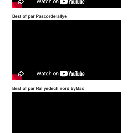
v
i
Best of par Pascorderallye
d
é
o
s
e
t
p
h
o
t
o
s
Best of par Rallyedech’nord byMax
p
o
u
r
c
h
a