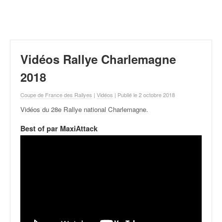
r
a
l
l
y
e
Vidéos Rallye Charlemagne
:
N
2018
e
w
Coupe de France des Rallyes
|
Vidéos
| Publié le 2 octobre 2018
s
Vidéos du 28e Rallye national Charlemagne
.
,
r
Best of par MaxiAttack
é
s
u
l
t
a
t
s
,