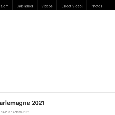
lalom
Calendrier
Vidéos
[Direct Vidéo]
Photos
harlemagne 2021
 Publié le 5 octobre 2021