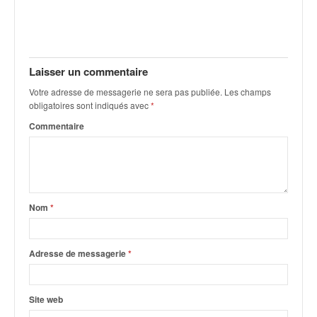
q
u
e
r
a
Laisser un commentaire
l
Votre adresse de messagerie ne sera pas publiée.
Les champs
l
obligatoires sont indiqués avec
*
y
e
Commentaire
d
u
W
R
C
Nom
*
,
d
e
Adresse de messagerie
*
l
'
E
Site web
R