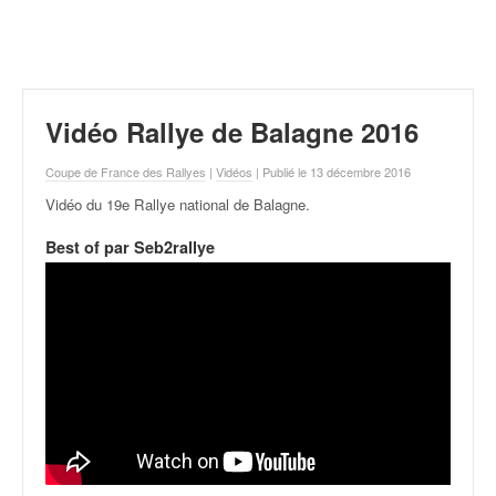
r
a
l
l
y
e
Vidéo Rallye de Balagne 2016
:
N
Coupe de France des Rallyes
|
Vidéos
| Publié le 13 décembre 2016
e
Vidéo du 19e Rallye national de Balagne
.
w
s
Best of par Seb2rallye
,
r
é
s
u
l
t
a
t
s
,