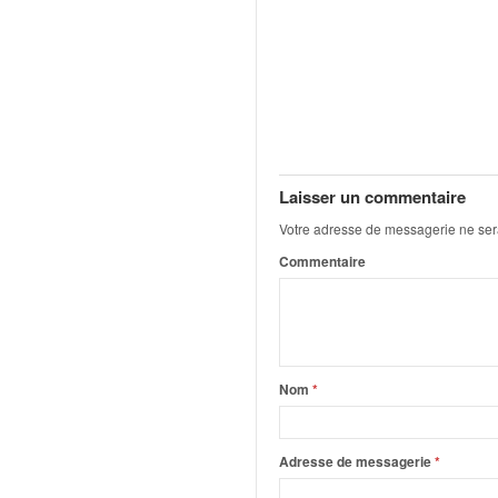
o
u
p
e
d
e
F
r
Laisser un commentaire
a
n
Votre adresse de messagerie ne ser
c
Commentaire
e
e
t
a
u
s
Nom
*
s
i
t
Adresse de messagerie
*
o