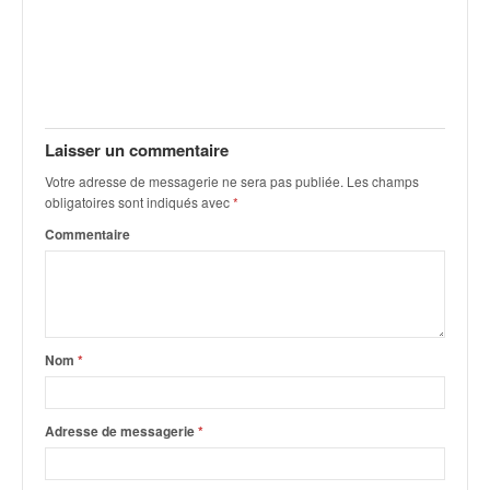
q
u
e
r
a
l
l
Laisser un commentaire
y
Votre adresse de messagerie ne sera pas publiée.
Les champs
e
obligatoires sont indiqués avec
*
d
Commentaire
u
W
R
C
,
d
Nom
*
e
l
'
Adresse de messagerie
*
E
R