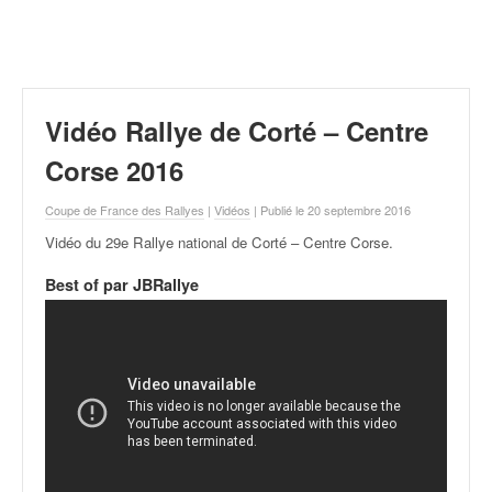
r
a
l
l
y
e
Vidéo Rallye de Corté – Centre
:
N
Corse 2016
e
w
Coupe de France des Rallyes
|
Vidéos
| Publié le 20 septembre 2016
s
Vidéo du 29e Rallye national de Corté – Centre Corse
.
,
r
Best of par JBRallye
é
s
u
l
t
a
t
s
,