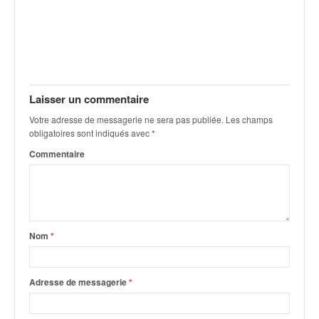
C
,
d
u
c
h
a
Laisser un commentaire
m
p
Votre adresse de messagerie ne sera pas publiée.
Les champs
obligatoires sont indiqués avec
*
i
o
Commentaire
n
n
a
t
e
Nom
*
t
d
e
Adresse de messagerie
*
l
a
c