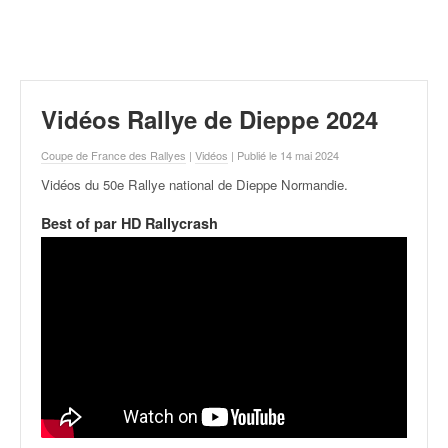
r
a
l
l
y
e
Vidéos Rallye de Dieppe 2024
:
N
Coupe de France des Rallyes
|
Vidéos
| Publié le 14 mai 2024
e
Vidéos du 50e Rallye national de Dieppe Normandie
.
w
s
Best of par HD Rallycrash
,
r
é
s
u
l
t
a
t
s
,