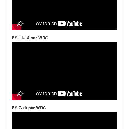
o
u
p
e
d
e
ES 11-14 par WRC
F
r
a
n
c
e
e
t
a
u
s
s
ES 7-10 par WRC
i
t
o