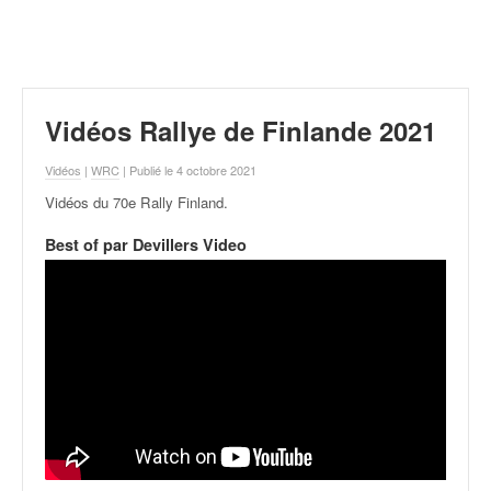
r
a
l
l
y
e
Vidéos Rallye de Finlande 2021
:
N
Vidéos
|
WRC
| Publié le 4 octobre 2021
e
Vidéos du 70e Rally Finland
.
w
s
Best of par Devillers Video
,
r
é
s
u
l
t
a
t
s
,