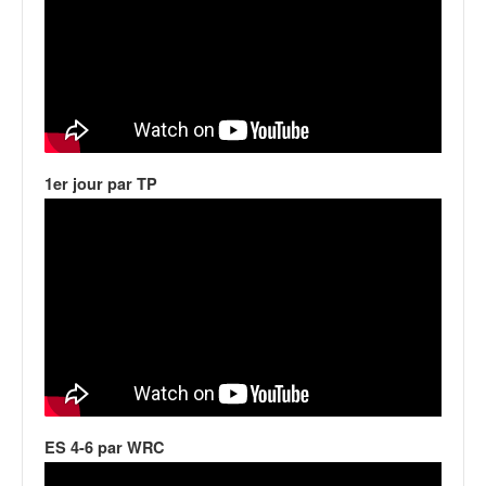
u
t
e
l
'
a
c
t
1er jour par TP
u
a
l
i
t
é
d
e
l
a
c
o
ES 4-6 par WRC
u