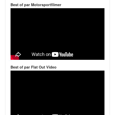
v
Best of par Motorsportfilmer
i
d
é
o
s
e
t
p
h
o
t
Best of par Flat Out Video
o
s
p
o
u
r
c
h
a