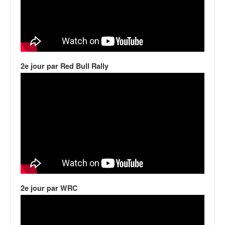
o
u
p
e
d
e
2e jour par Red Bull Rally
F
r
a
n
c
e
e
t
a
u
s
s
2e jour par WRC
i
t
o