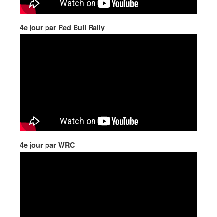
q
u
e
4e jour par Red Bull Rally
r
a
l
l
y
e
d
u
W
R
C
4e jour par WRC
,
d
e
l
'
E
R