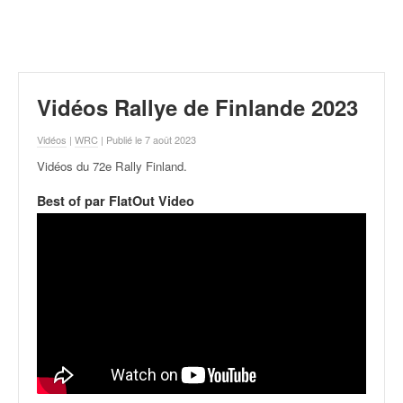
r
a
l
l
y
e
Vidéos Rallye de Finlande 2023
:
N
Vidéos
|
WRC
| Publié le 7 août 2023
e
Vidéos du 72e Rally Finland
.
w
s
Best of par FlatOut Video
,
r
é
s
u
l
t
a
t
s
,