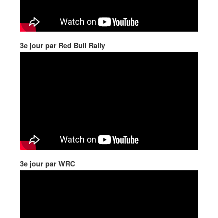
C
,
d
u
c
3e jour par Red Bull Rally
h
a
m
p
i
o
n
n
a
t
e
t
3e jour par WRC
d
e
l
a
c