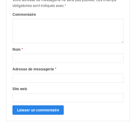
o
obligatoires sont indiqués avec
*
u
Commentaire
p
e
d
e
F
r
Nom
*
a
n
c
Adresse de messagerie
*
e
e
t
Site web
a
u
s
s
i
t
o