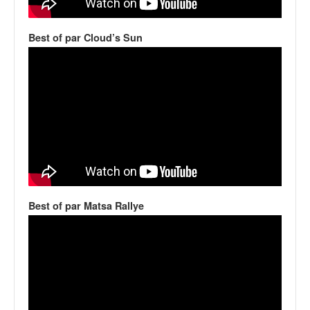
v
i
Best of par Cloud’s Sun
d
é
o
s
e
t
p
h
o
t
o
s
Best of par Matsa Rallye
p
o
u
r
c
h
a