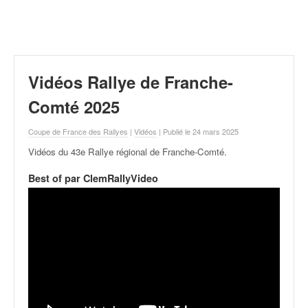
r
a
l
l
y
e
Vidéos Rallye de Franche-
:
N
Comté 2025
e
w
Coupe de France des Rallyes
|
Vidéos
| Publié le 24 mars 2025
s
Vidéos du 43e Rallye régional de Franche-Comté
.
,
r
Best of par ClemRallyVideo
é
s
u
l
t
a
t
s
,