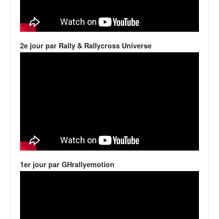
C
,
d
u
c
2e jour par Rally & Rallycross Universe
h
a
m
p
i
o
n
n
a
t
e
t
1er jour par GHrallyemotion
d
e
l
a
c