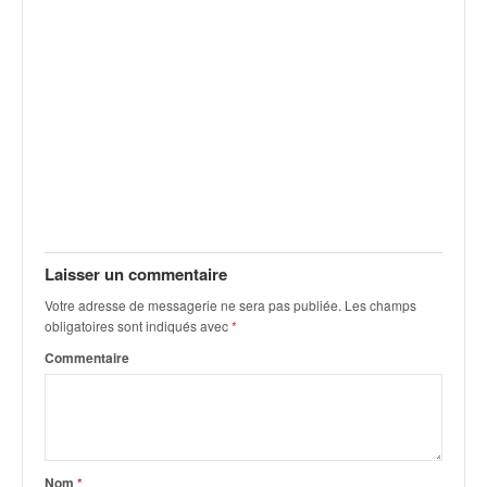
r
s
e
d
e
c
ô
t
e
e
t
d
Laisser un commentaire
u
s
Votre adresse de messagerie ne sera pas publiée.
Les champs
l
obligatoires sont indiqués avec
*
a
Commentaire
l
o
m
Nom
*