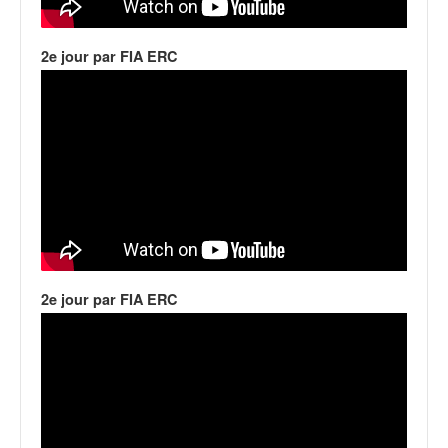
q
u
e
2e jour par FIA ERC
r
a
l
l
y
e
d
u
W
R
C
2e jour par FIA ERC
,
d
e
l
'
E
R