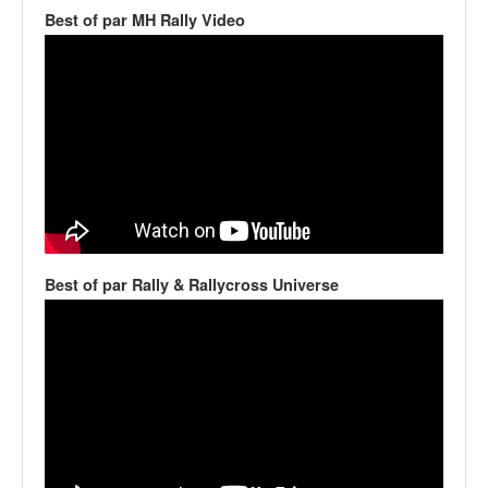
v
Best of par MH Rally Video
i
d
é
o
s
e
t
p
h
o
t
Best of par Rally & Rallycross Universe
o
s
p
o
u
r
c
h
a