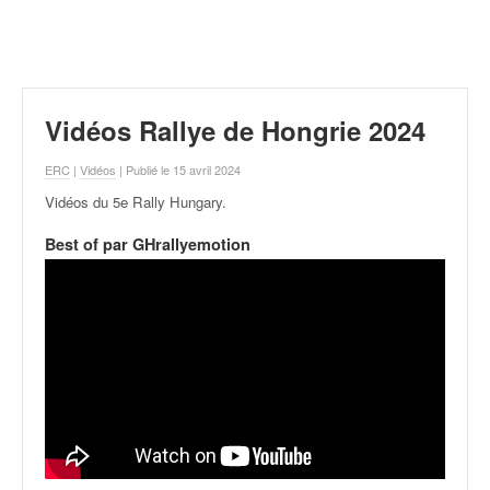
r
a
l
l
y
e
Vidéos Rallye de Hongrie 2024
:
N
ERC
|
Vidéos
| Publié le 15 avril 2024
e
Vidéos du 5e Rally Hungary
.
w
s
Best of par GHrallyemotion
,
r
é
s
u
l
t
a
t
s
,