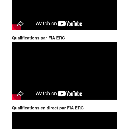
o
u
p
e
d
e
Qualifications par FIA ERC
F
r
a
n
c
e
e
t
a
u
s
s
Qualifications en direct par FIA ERC
i
t
o