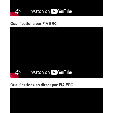
C
,
d
u
c
Qualifications par FIA ERC
h
a
m
p
i
o
n
n
a
t
e
t
Qualifications en direct par FIA ERC
d
e
l
a
c