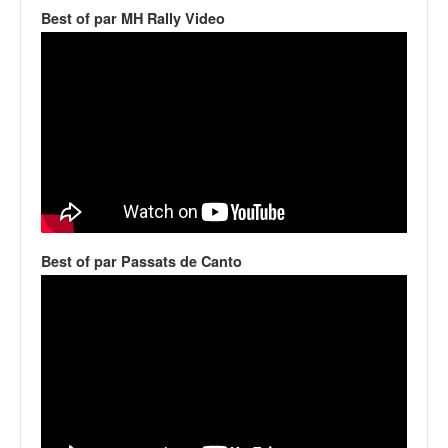
v
Best of par MH Rally Video
i
d
é
o
s
e
t
p
h
o
t
Best of par Passats de Canto
o
s
p
o
u
r
c
h
a