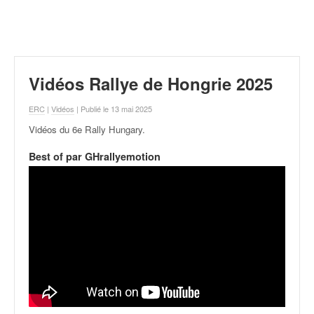
r
a
l
l
y
e
Vidéos Rallye de Hongrie 2025
:
N
ERC
|
Vidéos
| Publié le 13 mai 2025
e
Vidéos du 6e Rally Hungary
.
w
s
Best of par GHrallyemotion
,
r
é
s
u
l
t
a
t
s
,