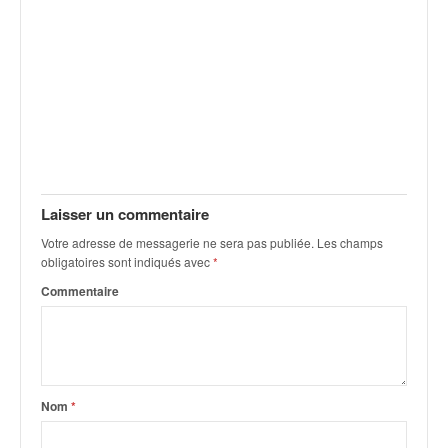
u
t
e
l
'
a
c
t
u
a
Laisser un commentaire
l
i
Votre adresse de messagerie ne sera pas publiée.
Les champs
t
obligatoires sont indiqués avec
*
é
Commentaire
d
e
l
a
c
o
Nom
*
u