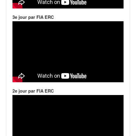
q
u
e
3e jour par FIA ERC
r
a
l
l
y
e
d
u
W
R
C
2e jour par FIA ERC
,
d
e
l
'
E
R