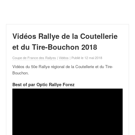
r
a
l
l
y
e
Vidéos Rallye de la Coutellerie
:
N
et du Tire-Bouchon 2018
e
w
Coupe de France des Rallyes
|
Vidéos
| Publié le 12 mai 2018
s
Vidéos du 50e Rallye régional de la Coutellerie et du Tire-
,
Bouchon
.
r
é
Best of par Optic Rallye Forez
s
u
l
t
a
t
s
,