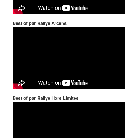
v
i
d
Best of par Rallye Arcens
é
o
s
e
t
p
h
o
t
o
s
p
Best of par Rallye Hors Limites
o
u
r
c
h
a