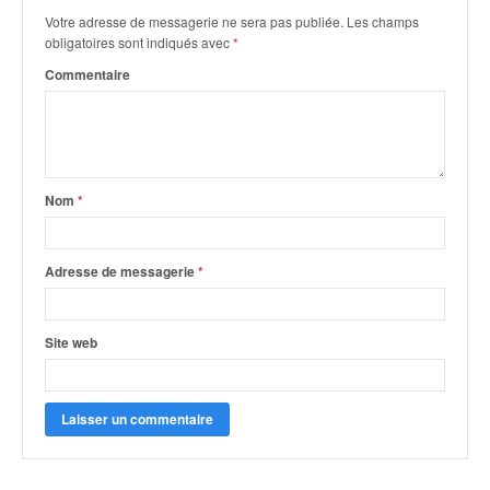
o
Votre adresse de messagerie ne sera pas publiée.
Les champs
u
obligatoires sont indiqués avec
*
p
Commentaire
e
d
e
F
r
a
Nom
*
n
c
e
Adresse de messagerie
*
e
t
a
Site web
u
s
s
i
t
o