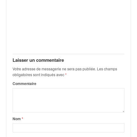
C
,
d
u
c
h
a
m
p
i
Laisser un commentaire
o
Votre adresse de messagerie ne sera pas publiée.
Les champs
n
obligatoires sont indiqués avec
*
n
a
Commentaire
t
e
t
d
e
Nom
*
l
a
c