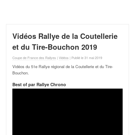
r
a
l
l
y
e
Vidéos Rallye de la Coutellerie
:
N
et du Tire-Bouchon 2019
e
w
Coupe de France des Rallyes
|
Vidéos
| Publié le 31 mai 2019
s
Vidéos du 51e Rallye régional de la Coutellerie et du Tire-
,
Bouchon
.
r
é
Best of par Rallye Chrono
s
u
l
t
a
t
s
,