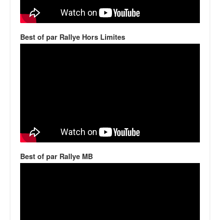
v
i
d
Best of par Rallye Hors Limites
é
o
s
e
t
p
h
o
t
o
s
p
Best of par Rallye MB
o
u
r
c
h
a