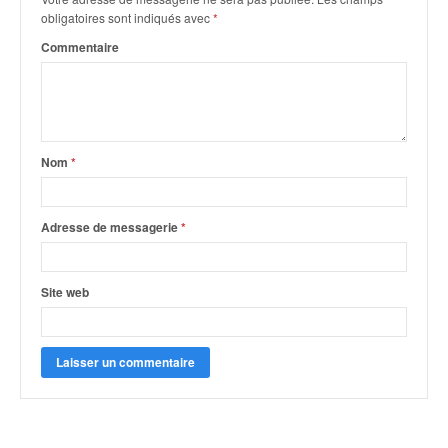
o
obligatoires sont indiqués avec
*
u
Commentaire
p
e
d
e
F
r
Nom
*
a
n
c
Adresse de messagerie
*
e
e
t
Site web
a
u
s
s
i
t
o