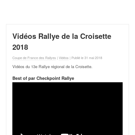
r
a
l
l
y
e
Vidéos Rallye de la Croisette
:
N
2018
e
w
Coupe de France des Rallyes
|
Vidéos
| Publié le 31 mai 2018
s
Vidéos du 13e Rallye régional de la Croisette
.
,
r
Best of par Checkpoint Rallye
é
s
u
l
t
a
t
s
,