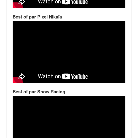
v
i
Best of par Pixel Nikaïa
d
é
o
s
e
t
p
h
o
t
o
s
Best of par Show Racing
p
o
u
r
c
h
a