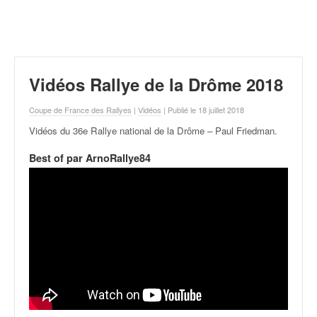
r
a
l
l
y
e
Vidéos Rallye de la Drôme 2018
:
N
Coupe de France des Rallyes
|
Vidéos
| Publié le 18 juillet 2018
e
Vidéos du 36e Rallye national de la Drôme – Paul Friedman
.
w
s
Best of par ArnoRallye84
,
r
é
s
u
l
t
a
t
s
,