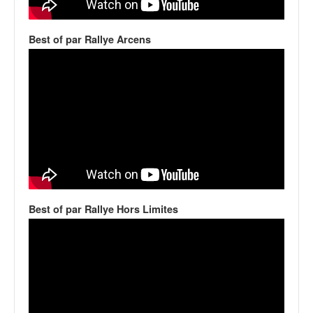
q
u
e
Best of par Rallye Arcens
r
a
l
l
y
e
d
u
W
R
C
Best of par Rallye Hors Limites
,
d
e
l
'
E
R