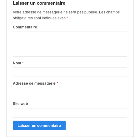
r
Laisser un commentaire
s
Votre adresse de messagerie ne sera pas publiée.
Les champs
e
obligatoires sont indiqués avec
*
d
e
Commentaire
c
ô
t
e
e
Nom
*
t
d
u
Adresse de messagerie
*
s
l
a
Site web
l
o
m