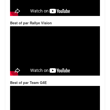
C
,
d
u
c
Best of par Rallye Vision
h
a
m
p
i
o
n
n
a
t
e
t
Best of par Team G4E
d
e
l
a
c