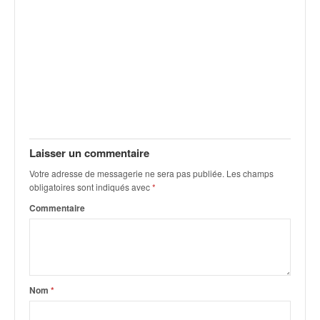
u
t
e
l
'
a
c
t
u
a
Laisser un commentaire
l
i
Votre adresse de messagerie ne sera pas publiée.
Les champs
t
obligatoires sont indiqués avec
*
é
Commentaire
d
e
l
a
c
o
Nom
*
u