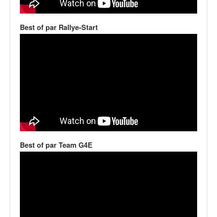
q
u
e
Best of par Rallye-Start
r
a
l
l
y
e
d
u
W
R
C
Best of par Team G4E
,
d
e
l
'
E
R