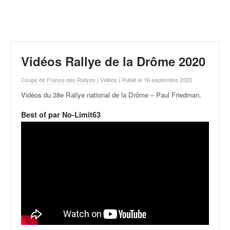
r
a
l
l
y
e
Vidéos Rallye de la Drôme 2020
:
N
Coupe de France des Rallyes
|
Vidéos
| Publié le 16 septembre 2020
e
Vidéos du 38e Rallye national de la Drôme – Paul Friedman
.
w
s
Best of par No-Limit63
,
r
é
s
u
l
t
a
t
s
,