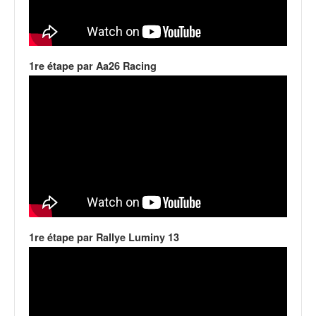
C
,
d
u
c
1re étape par Aa26 Racing
h
a
m
p
i
o
n
n
a
t
e
t
1re étape par Rallye Luminy 13
d
e
l
a
c