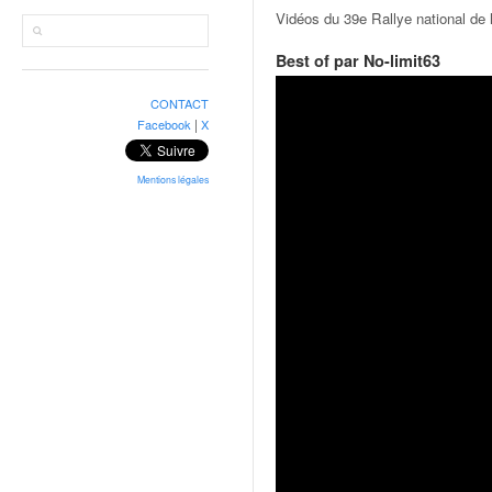
r
Vidéos du 39e Rallye national de
a
l
Best of par No-limit63
l
y
CONTACT
e
|
Facebook
X
:
N
e
Mentions légales
w
s
,
r
é
s
u
l
t
a
t
s
,