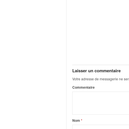
u
t
e
l
'
a
c
t
u
a
l
i
Laisser un commentaire
t
Votre adresse de messagerie ne ser
é
d
Commentaire
e
l
a
c
o
Nom
*
u