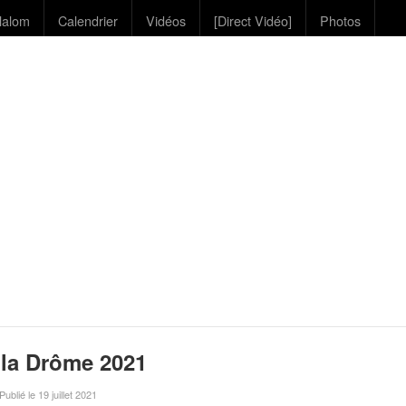
lalom
Calendrier
Vidéos
[Direct Vidéo]
Photos
 la Drôme 2021
 Publié le 19 juillet 2021