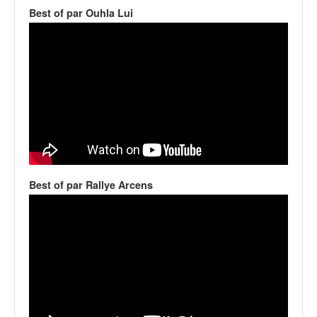
v
Best of par Ouhla Lui
i
d
é
o
s
e
t
p
h
o
t
Best of par Rallye Arcens
o
s
p
o
u
r
c
h
a