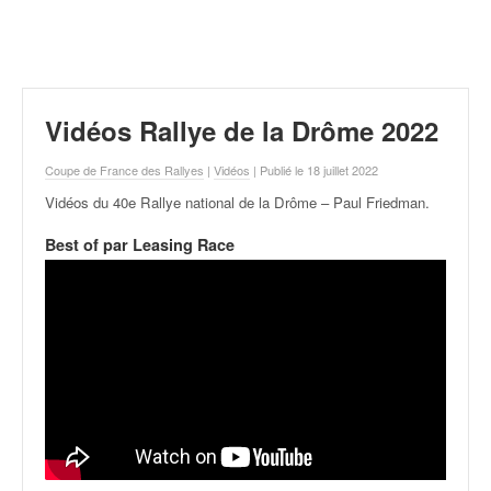
r
a
l
l
y
e
Vidéos Rallye de la Drôme 2022
:
N
Coupe de France des Rallyes
|
Vidéos
| Publié le 18 juillet 2022
e
Vidéos du 40e Rallye national de la Drôme – Paul Friedman
.
w
s
Best of par Leasing Race
,
r
é
s
u
l
t
a
t
s
,