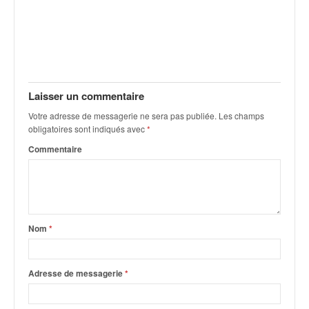
C
,
d
u
c
h
a
Laisser un commentaire
m
p
Votre adresse de messagerie ne sera pas publiée.
Les champs
obligatoires sont indiqués avec
*
i
o
Commentaire
n
n
a
t
e
Nom
*
t
d
e
Adresse de messagerie
*
l
a
c