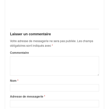
C
,
d
u
c
h
a
Laisser un commentaire
m
p
Votre adresse de messagerie ne sera pas publiée.
Les champs
obligatoires sont indiqués avec
*
i
o
Commentaire
n
n
a
t
e
Nom
*
t
d
e
Adresse de messagerie
*
l
a
c