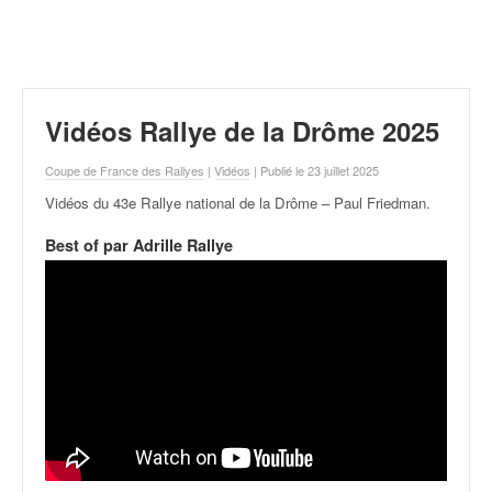
r
a
l
l
y
e
Vidéos Rallye de la Drôme 2025
:
N
Coupe de France des Rallyes
|
Vidéos
| Publié le 23 juillet 2025
e
Vidéos du 43e Rallye national de la Drôme – Paul Friedman
.
w
s
Best of par Adrille Rallye
,
r
é
s
u
l
t
a
t
s
,