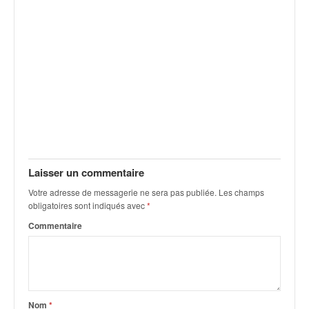
u
t
e
l
'
a
c
t
u
a
l
i
Laisser un commentaire
t
é
Votre adresse de messagerie ne sera pas publiée.
Les champs
obligatoires sont indiqués avec
*
d
e
Commentaire
l
a
c
o
u
Nom
*