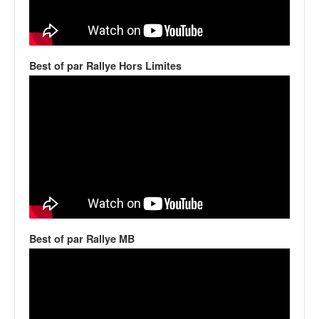
q
u
e
r
a
Best of par Rallye Hors Limites
l
l
y
e
d
u
W
R
C
,
d
Best of par Rallye MB
e
l
'
E
R