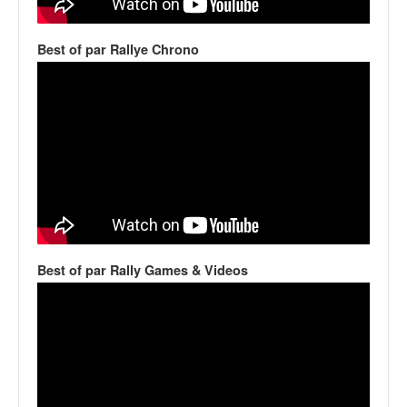
v
i
Best of par Rallye Chrono
d
é
o
s
e
t
p
h
o
t
o
s
Best of par Rally Games & Videos
p
o
u
r
c
h
a