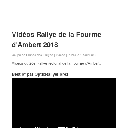
r
a
l
l
y
e
Vidéos Rallye de la Fourme
:
N
d’Ambert 2018
e
w
Coupe de France des Rallyes
|
Vidéos
| Publié le 1 août 2018
s
Vidéos du 26e Rallye régional de la Fourme d’Ambert
.
,
r
Best of par OpticRallyeForez
é
s
u
l
t
a
t
s
,