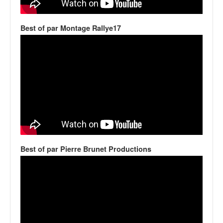
q
u
e
Best of par Montage Rallye17
r
a
l
l
y
e
d
u
W
R
C
Best of par Pierre Brunet Productions
,
d
e
l
'
E
R