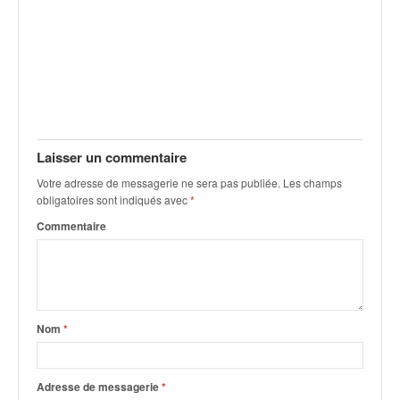
o
u
p
e
d
e
F
r
Laisser un commentaire
a
n
Votre adresse de messagerie ne sera pas publiée.
Les champs
c
obligatoires sont indiqués avec
*
e
Commentaire
e
t
a
u
s
Nom
*
s
i
t
o
Adresse de messagerie
*