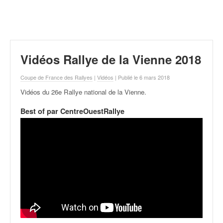
r
a
l
l
y
e
Vidéos Rallye de la Vienne 2018
:
N
Coupe de France des Rallyes
|
Vidéos
| Publié le 6 mars 2018
e
Vidéos du 26e Rallye national de la Vienne
.
w
s
Best of par CentreOuestRallye
,
r
é
s
u
l
t
a
t
s
,