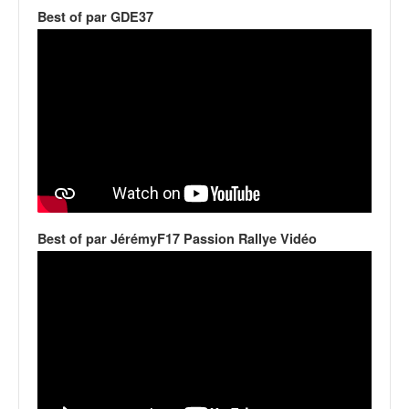
v
Best of par GDE37
i
d
é
o
s
e
t
p
h
o
t
Best of par JérémyF17 Passion Rallye Vidéo
o
s
p
o
u
r
c
h
a