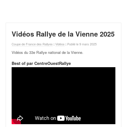
r
a
l
l
y
e
Vidéos Rallye de la Vienne 2025
:
N
Coupe de France des Rallyes
|
Vidéos
| Publié le 9 mars 2025
e
Vidéos du 33e Rallye national de la Vienne
.
w
s
Best of par CentreOuestRallye
,
r
é
s
u
l
t
a
t
s
,