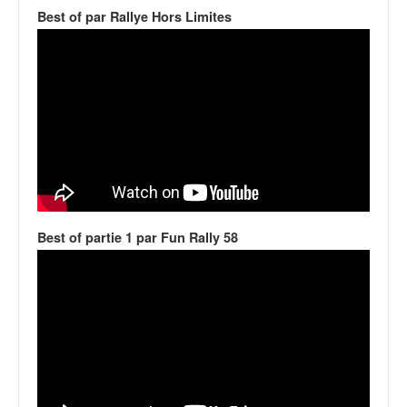
v
Best of par Rallye Hors Limites
i
d
é
o
s
e
t
p
h
o
t
Best of partie 1 par Fun Rally 58
o
s
p
o
u
r
c
h
a