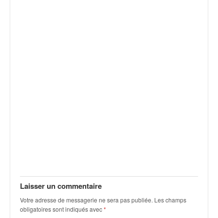
C
,
d
u
c
h
a
m
p
i
o
n
n
a
t
e
t
d
e
Laisser un commentaire
l
Votre adresse de messagerie ne sera pas publiée.
Les champs
a
obligatoires sont indiqués avec
*
c