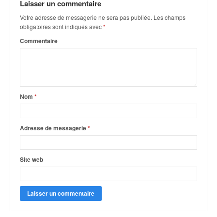
u
Laisser un commentaire
t
Votre adresse de messagerie ne sera pas publiée.
Les champs
e
obligatoires sont indiqués avec
*
l
Commentaire
'
a
c
t
u
a
Nom
*
l
i
t
Adresse de messagerie
*
é
d
e
Site web
l
a
c
o
u