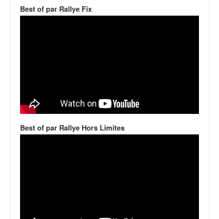
v
Best of par Rallye Fix
i
d
é
o
s
e
t
p
h
o
t
Best of par Rallye Hors Limites
o
s
p
o
u
r
c
h
a