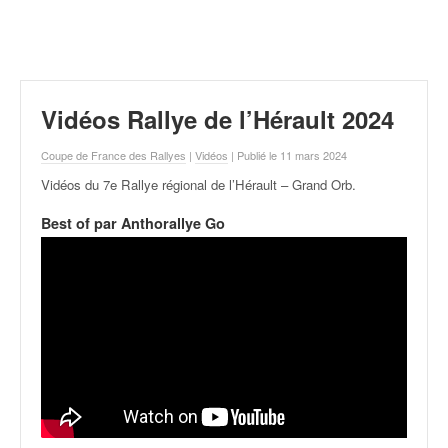
r
a
l
l
y
e
Vidéos Rallye de l’Hérault 2024
:
N
Coupe de France des Rallyes
|
Vidéos
| Publié le 11 mars 2024
e
Vidéos du 7e Rallye régional de l’Hérault – Grand Orb
.
w
s
Best of par Anthorallye Go
,
r
é
s
u
l
t
a
t
s
,