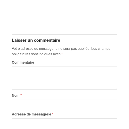
C
,
d
u
c
h
a
Laisser un commentaire
m
p
Votre adresse de messagerie ne sera pas publiée.
Les champs
obligatoires sont indiqués avec
*
i
o
Commentaire
n
n
a
t
e
Nom
*
t
d
e
Adresse de messagerie
*
l
a
c