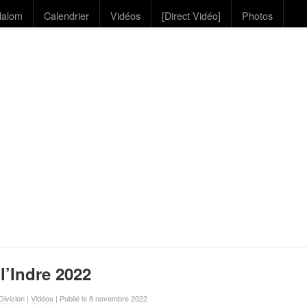
lalom
Calendrier
Vidéos
[Direct Vidéo]
Photos
l’Indre 2022
ivision
|
Vidéos
| Publié le 8 novembre 2022