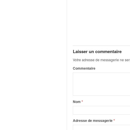
o
u
p
e
d
e
F
r
Laisser un commentaire
a
n
Votre adresse de messagerie ne ser
c
Commentaire
e
e
t
a
u
s
Nom
*
s
i
t
Adresse de messagerie
*
o