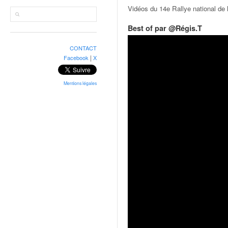
r
Vidéos du 14e Rallye national de 
a
l
Best of par @Régis.T
l
y
CONTACT
e
|
Facebook
X
:
N
e
Mentions légales
w
s
,
r
é
s
u
l
t
a
t
s
,