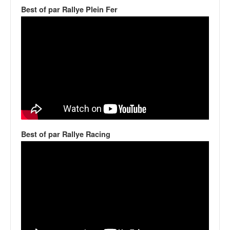
v
Best of par Rallye Plein Fer
i
d
é
o
s
e
t
p
h
o
t
Best of par Rallye Racing
o
s
p
o
u
r
c
h
a