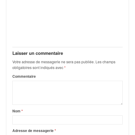
o
u
p
e
d
e
F
r
Laisser un commentaire
a
n
Votre adresse de messagerie ne sera pas publiée.
Les champs
c
obligatoires sont indiqués avec
*
e
Commentaire
e
t
a
u
s
Nom
*
s
i
t
o
Adresse de messagerie
*