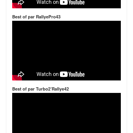
q
u
e
Best of par RallyePro43
r
a
l
l
y
e
d
u
W
R
C
Best of par Turbo2’Rallye42
,
d
e
l
'
E
R