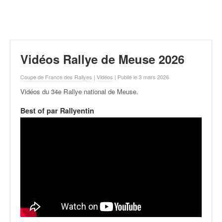
r
a
l
l
y
e
Vidéos Rallye de Meuse 2026
:
N
Coupe de France des Rallyes
|
Vidéos
| Publié le 3 mars 2026
e
Vidéos du 34e Rallye national de Meuse
.
w
s
Best of par Rallyentin
,
r
é
s
u
l
t
a
t
s
,