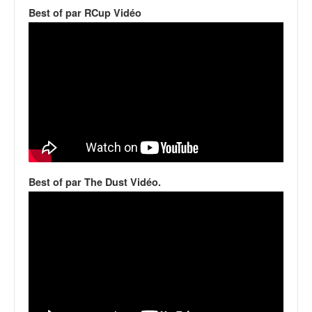
v
Best of par RCup Vidéo
i
d
é
o
s
e
t
p
h
o
t
Best of par The Dust Vidéo.
o
s
p
o
u
r
c
h
a