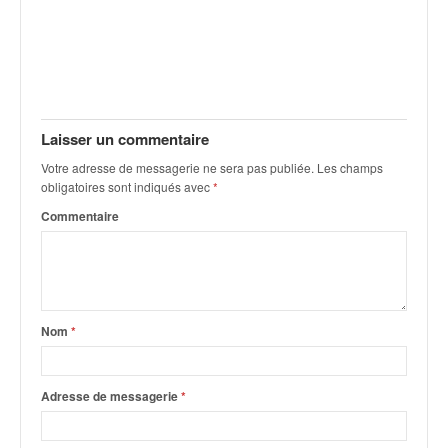
C
,
d
u
c
h
a
Laisser un commentaire
m
p
Votre adresse de messagerie ne sera pas publiée.
Les champs
obligatoires sont indiqués avec
*
i
o
Commentaire
n
n
a
t
e
Nom
*
t
d
e
Adresse de messagerie
*
l
a
c