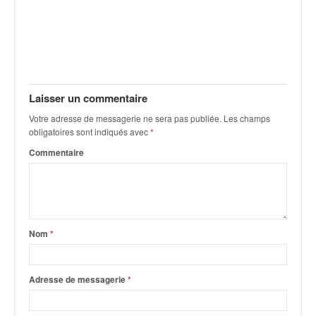
C
,
d
u
c
h
a
Laisser un commentaire
m
p
Votre adresse de messagerie ne sera pas publiée.
Les champs
obligatoires sont indiqués avec
*
i
o
Commentaire
n
n
a
t
e
Nom
*
t
d
e
Adresse de messagerie
*
l
a
c