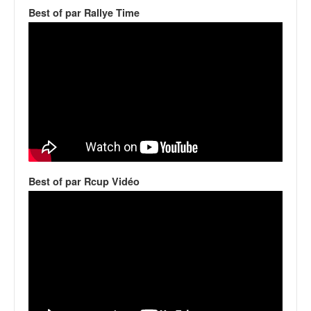
v
Best of par Rallye Time
i
d
é
o
s
e
t
p
h
o
t
Best of par Rcup Vidéo
o
s
p
o
u
r
c
h
a