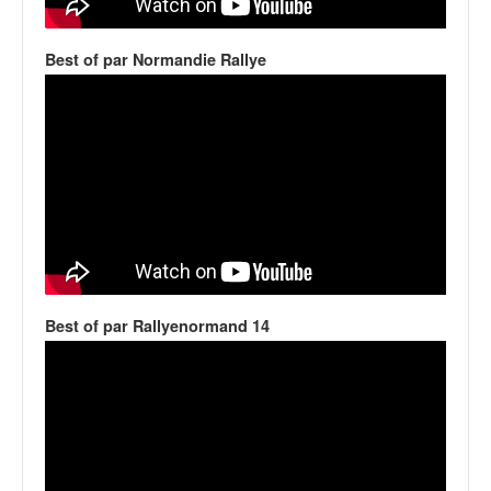
v
i
Best of par Normandie Rallye
d
é
o
s
e
t
p
h
o
t
o
s
Best of par Rallyenormand 14
p
o
u
r
c
h
a