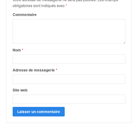
o
obligatoires sont indiqués avec
*
u
Commentaire
p
e
d
e
F
r
Nom
*
a
n
c
Adresse de messagerie
*
e
e
t
Site web
a
u
s
s
i
t
o