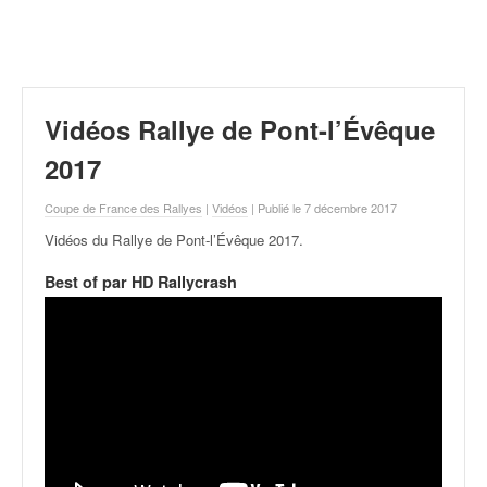
r
a
l
l
y
e
Vidéos Rallye de Pont-l’Évêque
:
N
2017
e
w
Coupe de France des Rallyes
|
Vidéos
| Publié le 7 décembre 2017
s
Vidéos du Rallye de Pont-l’Évêque 2017
.
,
r
Best of par HD Rallycrash
é
s
u
l
t
a
t
s
,