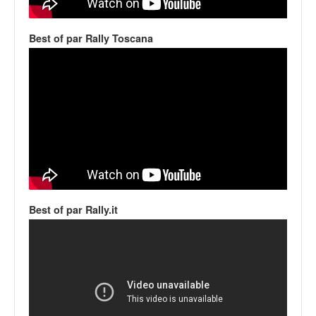
v
i
Best of par Rally Toscana
d
é
o
s
e
t
p
h
o
t
o
s
Best of par Rally.it
p
o
u
r
c
h
a