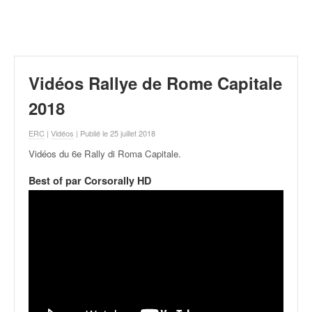
r
a
l
l
y
e
Vidéos Rallye de Rome Capitale
:
N
2018
e
w
ERC
|
Vidéos
| Publié le 25 juillet 2018
s
Vidéos du 6e Rally di Roma Capitale
.
,
r
Best of par Corsorally HD
é
s
u
l
t
a
t
s
,