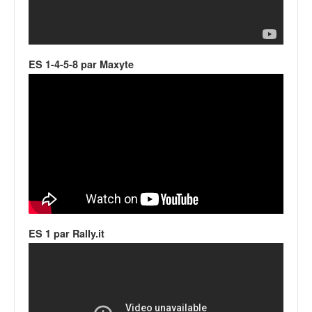
q
u
e
r
a
ES 1-4-5-8 par Maxyte
l
l
y
e
d
u
W
R
C
,
d
ES 1 par Rally.it
e
l
'
E
R