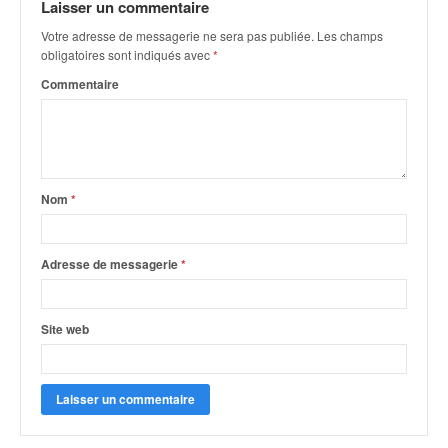
u
Laisser un commentaire
t
Votre adresse de messagerie ne sera pas publiée.
Les champs
e
obligatoires sont indiqués avec
*
l
Commentaire
'
a
c
t
u
a
Nom
*
l
i
t
Adresse de messagerie
*
é
d
e
Site web
l
a
c
o
u