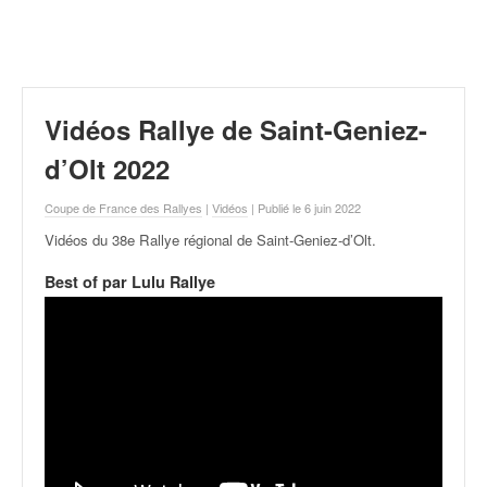
r
a
l
l
y
e
Vidéos Rallye de Saint-Geniez-
:
N
d’Olt 2022
e
w
Coupe de France des Rallyes
|
Vidéos
| Publié le 6 juin 2022
s
Vidéos du 38e Rallye régional de Saint-Geniez-d’Olt
.
,
r
Best of par Lulu Rallye
é
s
u
l
t
a
t
s
,