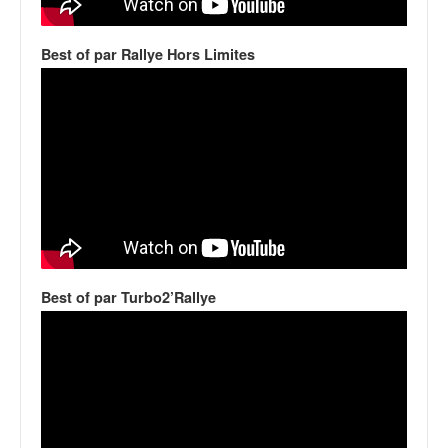
v
i
Best of par Rallye Hors Limites
d
é
o
s
e
t
p
h
o
t
o
s
Best of par Turbo2’Rallye
p
o
u
r
c
h
a