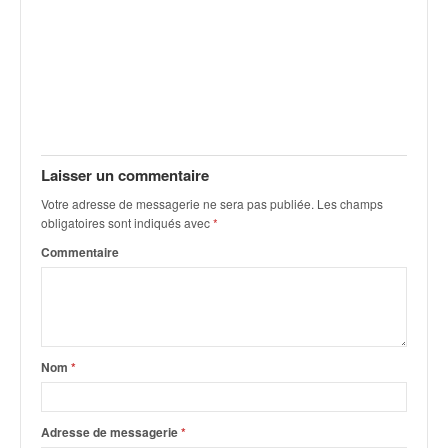
C
,
d
u
c
h
a
m
p
Laisser un commentaire
i
Votre adresse de messagerie ne sera pas publiée.
Les champs
o
obligatoires sont indiqués avec
*
n
n
Commentaire
a
t
e
t
d
Nom
*
e
l
a
Adresse de messagerie
*
c