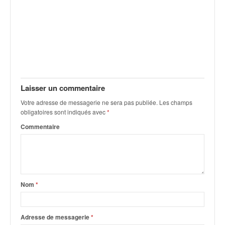
C
,
d
u
c
h
a
m
p
Laisser un commentaire
i
Votre adresse de messagerie ne sera pas publiée.
Les champs
o
obligatoires sont indiqués avec
*
n
n
Commentaire
a
t
e
t
d
Nom
*
e
l
a
Adresse de messagerie
*
c