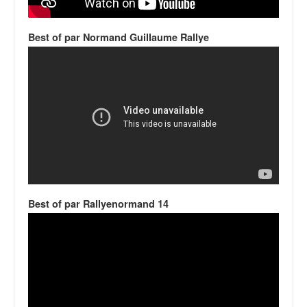
v
i
Best of par Normand Guillaume Rallye
d
é
o
s
e
t
p
h
o
t
o
s
Best of par Rallyenormand 14
p
o
u
r
c
h
a