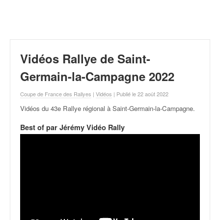
r
a
l
l
y
e
Vidéos Rallye de Saint-
:
N
Germain-la-Campagne 2022
e
w
Coupe de France des Rallyes
|
Vidéos
| Publié le 22 août 2022
s
Vidéos du 43e Rallye régional à Saint-Germain-la-Campagne
.
,
r
Best of par Jérémy Vidéo Rally
é
s
u
l
t
a
t
s
,