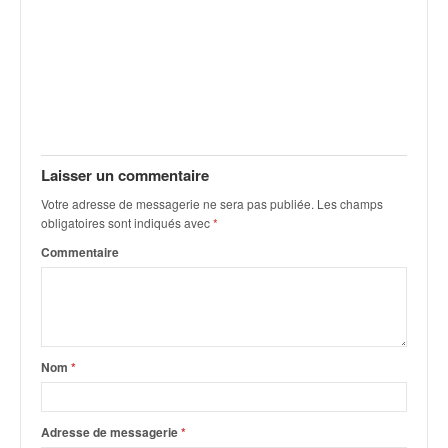
C
,
d
u
c
h
a
m
p
Laisser un commentaire
i
Votre adresse de messagerie ne sera pas publiée.
Les champs
o
obligatoires sont indiqués avec
*
n
n
Commentaire
a
t
e
t
d
Nom
*
e
l
a
Adresse de messagerie
*
c