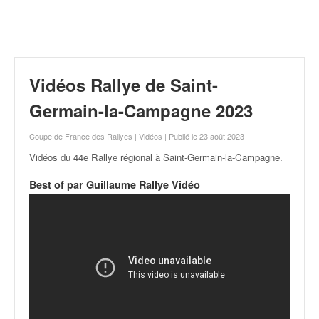
r
a
l
l
y
e
Vidéos Rallye de Saint-
:
N
Germain-la-Campagne 2023
e
w
Coupe de France des Rallyes
|
Vidéos
| Publié le 23 août 2023
s
Vidéos du 44e Rallye régional à Saint-Germain-la-Campagne
.
,
r
Best of par Guillaume Rallye Vidéo
é
s
u
l
t
a
t
s
,