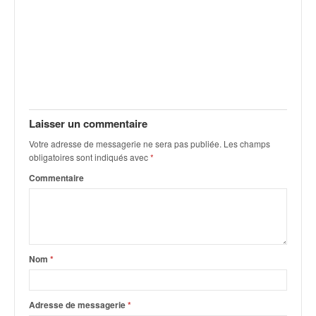
C
,
d
u
c
h
a
m
p
Laisser un commentaire
i
Votre adresse de messagerie ne sera pas publiée.
Les champs
o
obligatoires sont indiqués avec
*
n
n
Commentaire
a
t
e
t
d
Nom
*
e
l
a
Adresse de messagerie
*
c