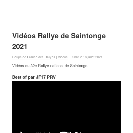
r
a
l
l
y
e
Vidéos Rallye de Saintonge
:
N
2021
e
w
Coupe de France des Rallyes
|
Vidéos
| Publié le 18 juillet 2021
s
Vidéos du 32e Rallye national de Saintonge
.
,
r
Best of par JF17 PRV
é
s
u
l
t
a
t
s
,