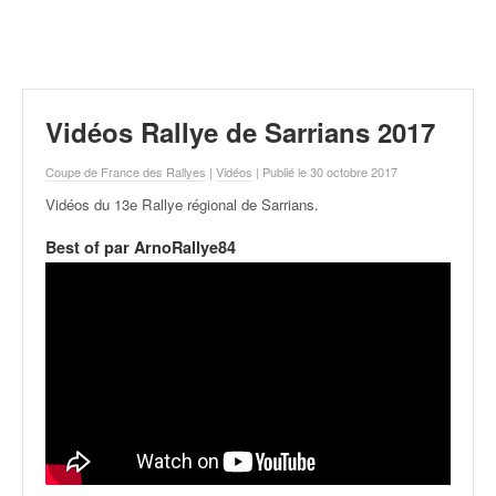
r
a
l
l
y
e
Vidéos Rallye de Sarrians 2017
:
N
Coupe de France des Rallyes
|
Vidéos
| Publié le 30 octobre 2017
e
Vidéos du 13e Rallye régional de Sarrians
.
w
s
Best of par ArnoRallye84
,
r
é
s
u
l
t
a
t
s
,