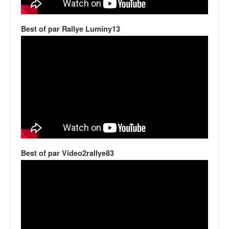
q
u
e
Best of par Rallye Luminy13
r
a
l
l
y
e
d
u
W
R
C
Best of par Video2rallye83
,
d
e
l
'
E
R