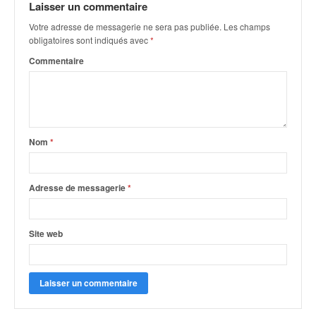
r
Laisser un commentaire
s
Votre adresse de messagerie ne sera pas publiée.
Les champs
e
obligatoires sont indiqués avec
*
d
e
Commentaire
c
ô
t
e
e
Nom
*
t
d
u
Adresse de messagerie
*
s
l
a
Site web
l
o
m