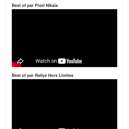
v
Best of par Pixel Nikaïa
i
d
é
o
s
e
t
p
h
o
t
Best of par Rallye Hors Limites
o
s
p
o
u
r
c
h
a