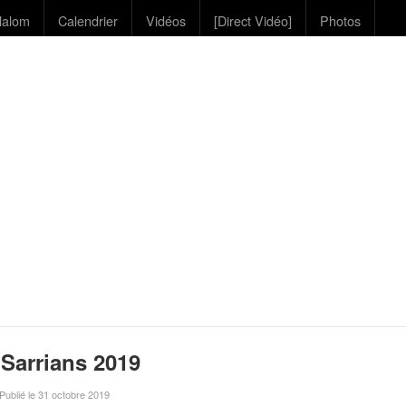
lalom
Calendrier
Vidéos
[Direct Vidéo]
Photos
 Sarrians 2019
 Publié le 31 octobre 2019