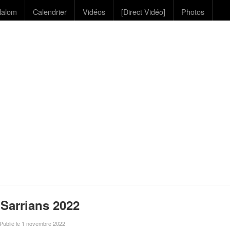
lalom
Calendrier
Vidéos
[Direct Vidéo]
Photos
 Sarrians 2022
 Publié le 1 novembre 2022